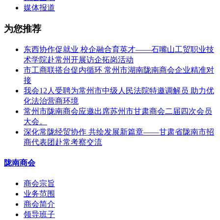
媒体报道
为您推荐
东西协作促就业 校企融合育英才——石嘴山工贸职业技
术学院赴常州开展访企拓岗活动
市工商联搭台促内循环 常州市湖南陇南商会企业精准对
接
我会12人受聘为常州市中级人民法院特邀调解员 助力优
化法治营商环境
常州市陇南商会应邀出席苏州市甘肃商会二届四次会员
大会。
深化常陇经贸协作 共绘发展新篇章——甘肃省陇南市招
商代表团赴常考察交流
陇南商会
商会宗旨
业务范围
商会简介
领导班子