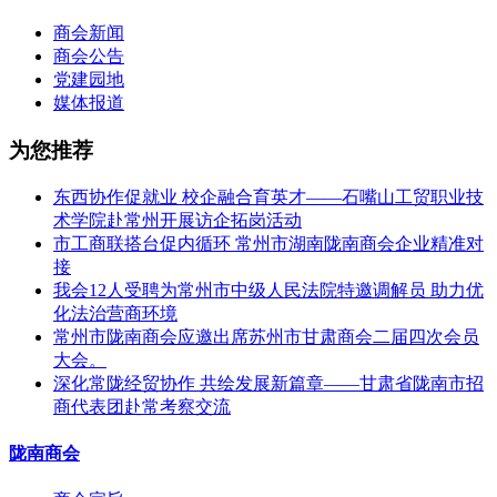
商会新闻
商会公告
党建园地
媒体报道
为您推荐
东西协作促就业 校企融合育英才——石嘴山工贸职业技
术学院赴常州开展访企拓岗活动
市工商联搭台促内循环 常州市湖南陇南商会企业精准对
接
我会12人受聘为常州市中级人民法院特邀调解员 助力优
化法治营商环境
常州市陇南商会应邀出席苏州市甘肃商会二届四次会员
大会。
深化常陇经贸协作 共绘发展新篇章——甘肃省陇南市招
商代表团赴常考察交流
陇南商会