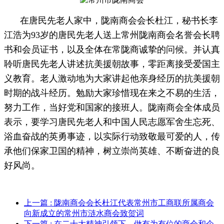
在唐民先老人家中，陇南商会会长杜江，秘书长李
江浩为93岁的唐民先老人送上常州陇南商会名誉会长聘
书和会员证书，以及全体在常陇商诚挚的问候。并认真
聆听唐民先老人讲述抗美援朝故事，零距离接受爱国主
义教育。老人激动地为大家讲起他亲身经历的抗美援朝
时期的战斗经历。勉励大家珍惜现在来之不易的生活，
努力工作，当好党和国家的接班人。陇南商会全体成员
表示，要学习唐民先老人和中国人民志愿军舍生忘死、
浴血奋战的英勇事迹，以实际行动致敬最可爱的人，传
承他们保家卫国的精神，树立崇尚英雄、不断奋进的良
好风尚。
上一篇
: 陇南商会会长杜江代表常州市工商联所属商会
向新成立的常州市涟水商会致贺词
下一篇
: 在二十大精神引领下，做有为有位的商会和企